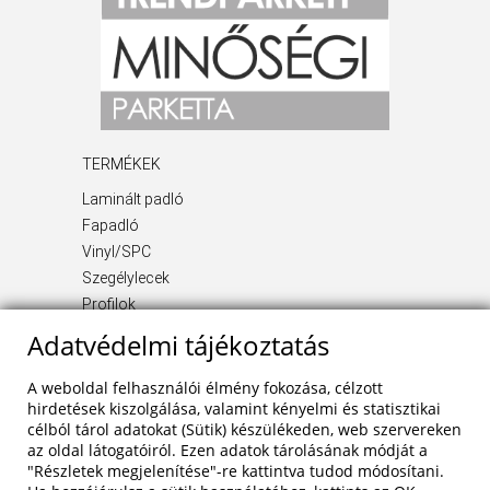
TERMÉKEK
Laminált padló
Fapadló
Vinyl/SPC
Szegélylecek
Profilok
Kiegészítő termékek
Adatvédelmi tájékoztatás
INFORMÁCIÓ
A weboldal felhasználói élmény fokozása, célzott
Rólunk
hirdetések kiszolgálása, valamint kényelmi és statisztikai
célból tárol adatokat (Sütik) készülékeden, web szervereken
Blog
az oldal látogatóiról. Ezen adatok tárolásának módját a
Szolgáltatások
"Részletek megjelenítése"-re kattintva tudod módosítani.
Referenciák