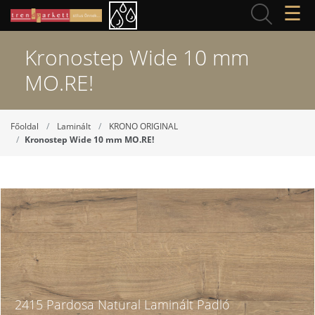
☰
Kronostep Wide 10 mm
MO.RE!
Főoldal
Laminált
KRONO ORIGINAL
Kronostep Wide 10 mm MO.RE!
2415 Pardosa Natural Laminált Padló