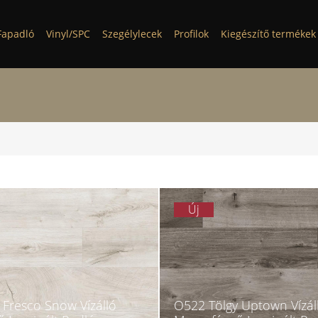
Fapadló
Vinyl/SPC
Szegélylecek
Profilok
Kiegészítő termékek
Új
 Fresco Snow Vízálló
O522 Tölgy Uptown Vízál