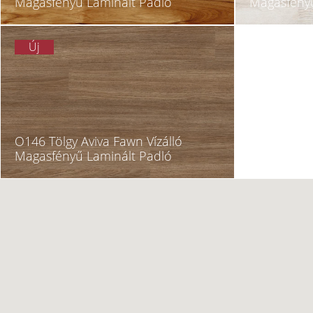
Magasfényű Laminált Padló
Magasfényű
Új
O146 Tölgy Aviva Fawn Vízálló
Magasfényű Laminált Padló