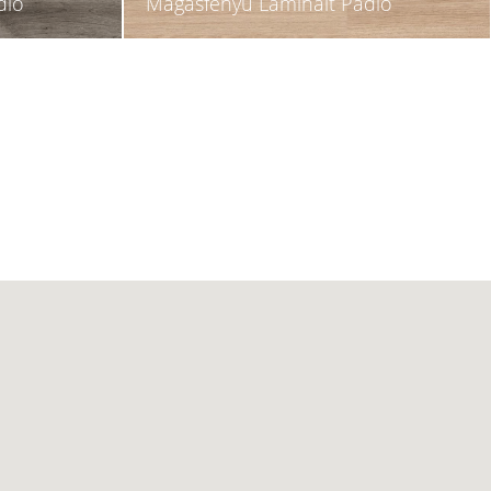
dló
Magasfényű Laminált Padló