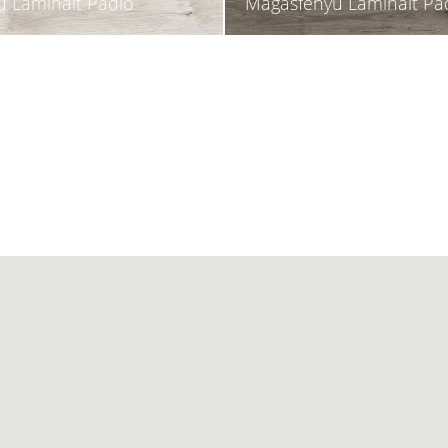
 Laminált Padló
Magasfényű Laminált Pa