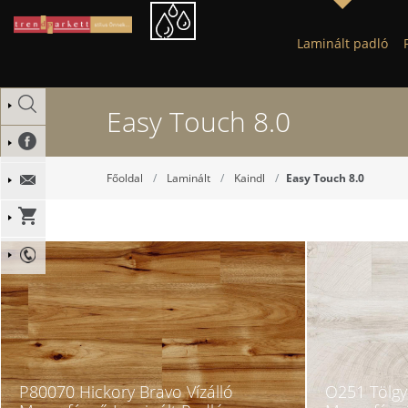
Laminált padló
Easy Touch 8.0
Főoldal
Laminált
Kaindl
Easy Touch 8.0
P80070 Hickory Bravo Vízálló
O251 Tölgy