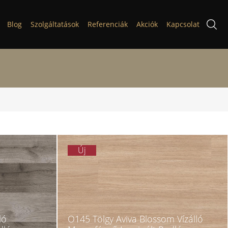
Blog
Szolgáltatások
Referenciák
Akciók
Kapcsolat
Új
ló
O145 Tölgy Aviva Blossom Vízálló