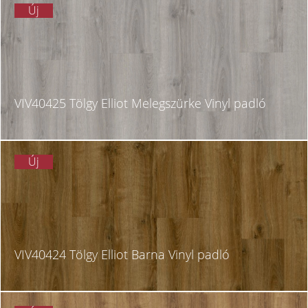
Új
VIV40425 Tölgy Elliot Melegszürke Vinyl padló
Új
VIV40424 Tölgy Elliot Barna Vinyl padló