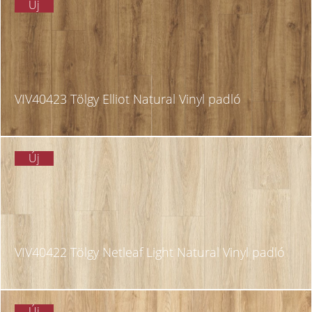
Új
VIV40423 Tölgy Elliot Natural Vinyl padló
Új
VIV40422 Tölgy Netleaf Light Natural Vinyl padló
Új