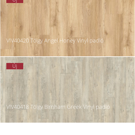
VIV40420 Tölgy Angel Honey Vinyl padló
Új
VIV40418 Tölgy Birnham Greek Vinyl padló