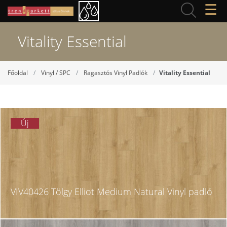
☰
Vitality Essential
Főoldal
Vinyl / SPC
Ragasztós Vinyl Padlók
Vitality Essential
Új
VIV40426 Tölgy Elliot Medium Natural Vinyl padló