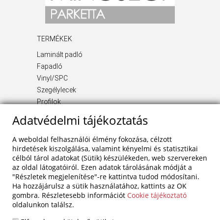
TERMÉKEK
Laminált padló
Fapadló
Vinyl/SPC
Szegélylecek
Profilok
Kiegészítő termékek
Adatvédelmi tájékoztatás
INFORMÁCIÓ
A weboldal felhasználói élmény fokozása, célzott
Rólunk
hirdetések kiszolgálása, valamint kényelmi és statisztikai
célból tárol adatokat (Sütik) készülékeden, web szervereken
Blog
az oldal látogatóiról. Ezen adatok tárolásának módját a
Szolgáltatások
"Részletek megjelenítése"-re kattintva tudod módosítani.
Referenciák
Ha hozzájárulsz a sütik használatához, kattints az OK
Akciók
gombra. Részletesebb információt
Cookie tájékoztató
oldalunkon találsz.
Kapcsolat
Adatvédelem