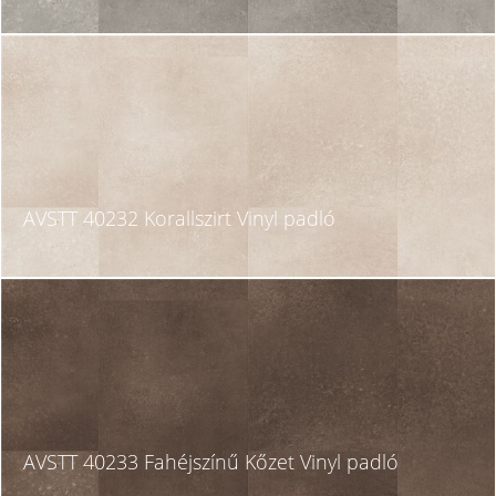
AVSTT 40232 Korallszirt Vinyl padló
AVSTT 40233 Fahéjszínű Kőzet Vinyl padló