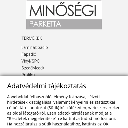
TERMÉKEK
Laminált padló
Fapadló
Vinyl/SPC
Szegélylecek
Profilok
Kiegészítő termékek
Adatvédelmi tájékoztatás
INFORMÁCIÓ
A weboldal felhasználói élmény fokozása, célzott
Rólunk
hirdetések kiszolgálása, valamint kényelmi és statisztikai
célból tárol adatokat (Sütik) készülékeden, web szervereken
Blog
az oldal látogatóiról. Ezen adatok tárolásának módját a
Szolgáltatások
"Részletek megjelenítése"-re kattintva tudod módosítani.
Referenciák
Ha hozzájárulsz a sütik használatához, kattints az OK