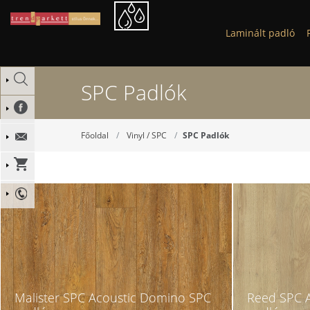
Laminált padló
SPC Padlók
Főoldal
Vinyl / SPC
SPC Padlók
Malister SPC Acoustic Domino SPC
Reed SPC 