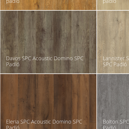
padló
padló
Davos SPC Acoustic Domino SPC
Lannister 
Padló
SPC Padló
Eleria SPC Acoustic Domino SPC
Bolton SPC
Padló
Padló