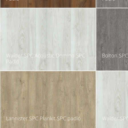
Walder SPC Acoustic Domino SPC
Bolton SPC
Padló
Lannister SPC Plankit SPC padló
Walder SPC