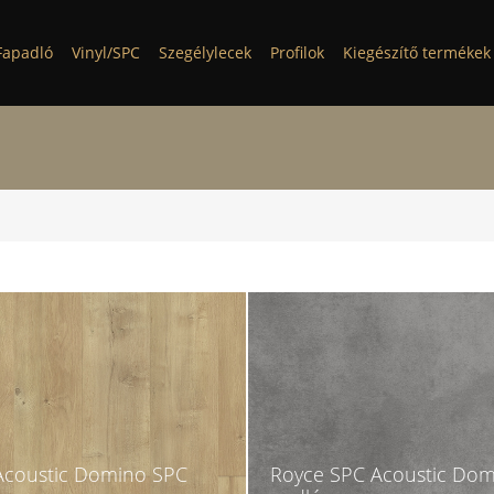
Fapadló
Vinyl/SPC
Szegélylecek
Profilok
Kiegészítő termékek
Acoustic Domino SPC
Royce SPC Acoustic Do