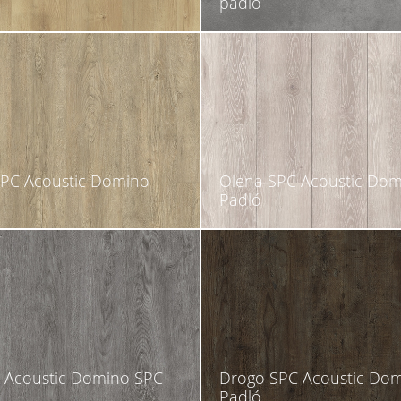
padló
SPC Acoustic Domino
Olena SPC Acoustic Do
Padló
 Acoustic Domino SPC
Drogo SPC Acoustic Do
Padló