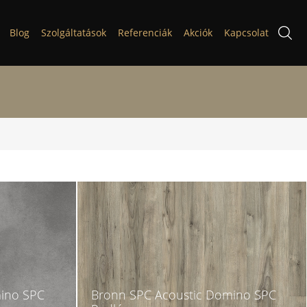
Blog
Szolgáltatások
Referenciák
Akciók
Kapcsolat
mino SPC
Bronn SPC Acoustic Domino SPC