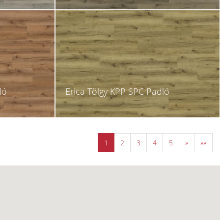
ló
Erica Tölgy KPP SPC Padló
1
2
3
4
5
»
»»