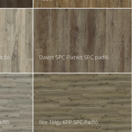
adló
Davos SPC Plankit SPC padló
adló
Ilex Tölgy KPP SPC Padló