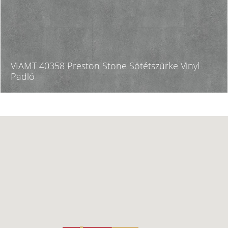
VIAMT 40358 Preston Stone Sötétszürke Vinyl
Padló