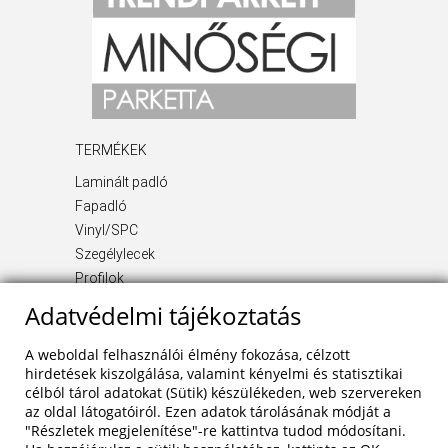
TERMÉKEK
Laminált padló
Fapadló
Vinyl/SPC
Szegélylecek
Profilok
Kiegészítő termékek
Adatvédelmi tájékoztatás
INFORMÁCIÓ
A weboldal felhasználói élmény fokozása, célzott
Rólunk
hirdetések kiszolgálása, valamint kényelmi és statisztikai
célból tárol adatokat (Sütik) készülékeden, web szervereken
Blog
az oldal látogatóiról. Ezen adatok tárolásának módját a
Szolgáltatások
"Részletek megjelenítése"-re kattintva tudod módosítani.
Referenciák