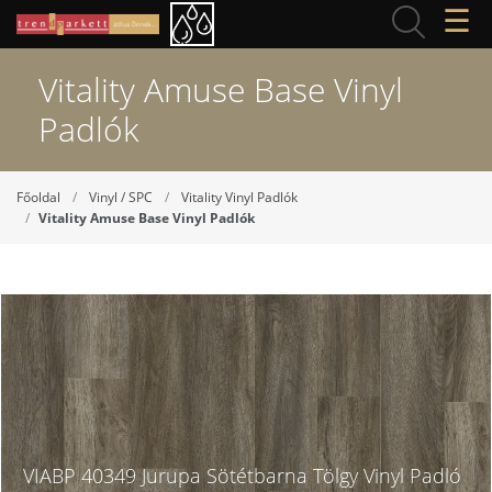
☰
Vitality Amuse Base Vinyl
Padlók
Főoldal
Vinyl / SPC
Vitality Vinyl Padlók
Vitality Amuse Base Vinyl Padlók
VIABP 40349 Jurupa Sötétbarna Tölgy Vinyl Padló