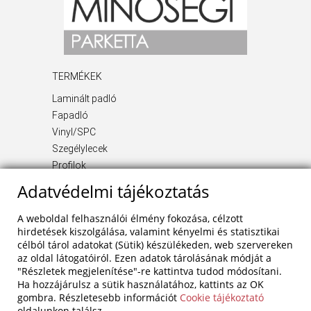
TERMÉKEK
Laminált padló
Fapadló
Vinyl/SPC
Szegélylecek
Profilok
Kiegészítő termékek
Adatvédelmi tájékoztatás
INFORMÁCIÓ
A weboldal felhasználói élmény fokozása, célzott
Rólunk
hirdetések kiszolgálása, valamint kényelmi és statisztikai
célból tárol adatokat (Sütik) készülékeden, web szervereken
Blog
az oldal látogatóiról. Ezen adatok tárolásának módját a
Szolgáltatások
"Részletek megjelenítése"-re kattintva tudod módosítani.
Referenciák
Ha hozzájárulsz a sütik használatához, kattints az OK
Akciók
gombra. Részletesebb információt
Cookie tájékoztató
oldalunkon találsz.