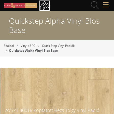
☰
Quickstep Alpha Vinyl Blos
Base
Főoldal
Vinyl / SPC
Quick Step Vinyl Padlók
Quickstep Alpha Vinyl Blos Base
AVSPT 40018 Koptatott Bézs Tölgy Vinyl Padló