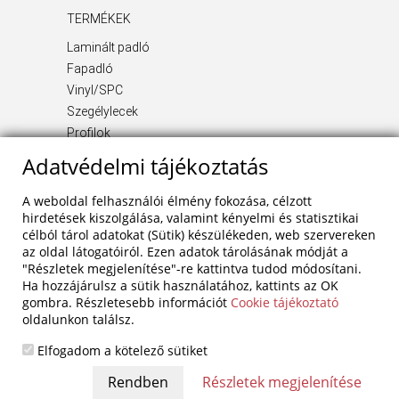
TERMÉKEK
Laminált padló
Fapadló
Vinyl/SPC
Szegélylecek
Profilok
Kiegészítő termékek
Adatvédelmi tájékoztatás
INFORMÁCIÓ
A weboldal felhasználói élmény fokozása, célzott
Rólunk
hirdetések kiszolgálása, valamint kényelmi és statisztikai
célból tárol adatokat (Sütik) készülékeden, web szervereken
Blog
az oldal látogatóiról. Ezen adatok tárolásának módját a
Szolgáltatások
"Részletek megjelenítése"-re kattintva tudod módosítani.
Referenciák
Ha hozzájárulsz a sütik használatához, kattints az OK
Akciók
gombra. Részletesebb információt
Cookie tájékoztató
oldalunkon találsz.
Kapcsolat
Adatvédelem
Elfogadom a kötelező sütiket
Részletek megjelenítése
Parketta Technika Shop Kft.