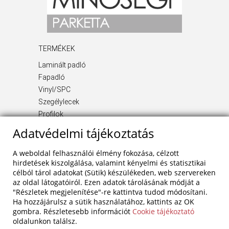
TERMÉKEK
Laminált padló
Fapadló
Vinyl/SPC
Szegélylecek
Profilok
Kiegészítő termékek
Adatvédelmi tájékoztatás
INFORMÁCIÓ
A weboldal felhasználói élmény fokozása, célzott
Rólunk
hirdetések kiszolgálása, valamint kényelmi és statisztikai
célból tárol adatokat (Sütik) készülékeden, web szervereken
Blog
az oldal látogatóiról. Ezen adatok tárolásának módját a
Szolgáltatások
"Részletek megjelenítése"-re kattintva tudod módosítani.
Referenciák
Ha hozzájárulsz a sütik használatához, kattints az OK
Akciók
gombra. Részletesebb információt
Cookie tájékoztató
oldalunkon találsz.
Kapcsolat