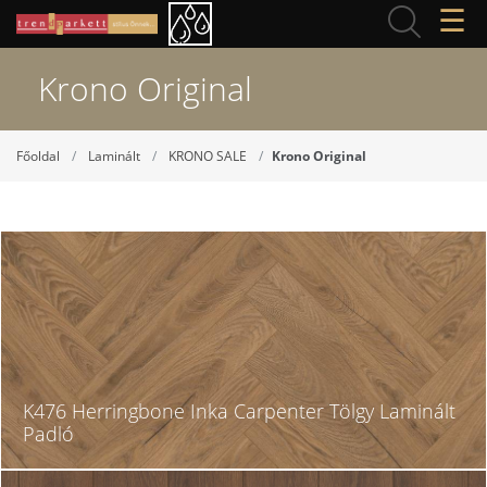
☰
Krono Original
Főoldal
Laminált
KRONO SALE
Krono Original
K476 Herringbone Inka Carpenter Tölgy Laminált
Padló