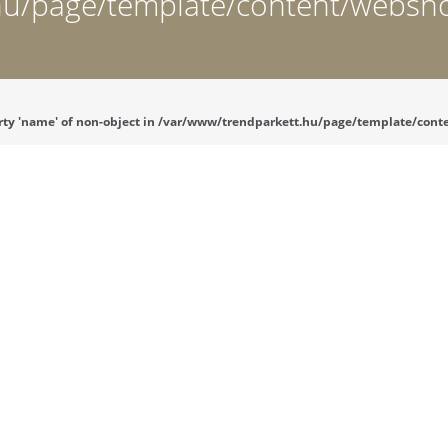
hu/page/template/content/websho
operty 'name' of non-object in /var/www/trendparkett.hu/page/template/con