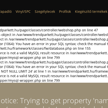
Fapadló
Vinyl/SPC
Szegélylecek
Profilok
Kiegészítő termékek
ndparkett.hu/page/classes/controller/webshop.php on line 47
non-object in /var/www/trendparkett.hu/page/classes/controller/web
bject in /var/www/trendparkett.hu/page/classes/controller/webshop.
or (1064): You have an error in your SQL syntax; check the manual 
arkett.hu/framework/classes/fw/database.php on line 155
rce is not a valid MySQL result resource in /var/www/trendparket
pper/mysql-wrapper.php on line 799
bject in /var/www/trendparkett.hu/page/classes/controller/webshop.
or (1064): You have an error in your SQL syntax; check the manual 
 NOT NULL LIMIT 24' at line 1 in /var/www/trendparkett.hu/framew
rce is not a valid MySQL result resource in /var/www/trendparket
pper/mysql-wrapper.php on line 799
tice: Trying to get property 'nam