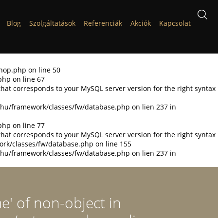
Blog
Szolgáltatások
Referenciák
Akciók
Kapcsolat
shop.php on line 50
php on line 67
that corresponds to your MySQL server version for the right syntax
t.hu/framework/classes/fw/database.php on lien 237 in
php on line 77
that corresponds to your MySQL server version for the right syntax
ork/classes/fw/database.php on line 155
t.hu/framework/classes/fw/database.php on lien 237 in
e' of non-object in