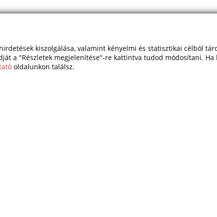
hirdetések kiszolgálása, valamint kényelmi és statisztikai célból tá
dját a "Részletek megjelenítése"-re kattintva tudod módosítani. Ha 
tató
oldalunkon találsz.