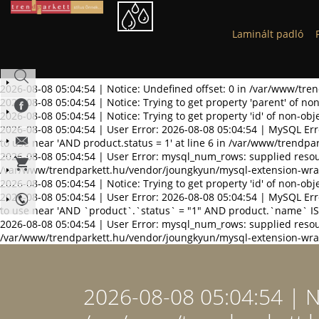
Laminált padló
2026-08-08 05:04:54 | Notice: Undefined offset: 0 in /var/www/tre
2026-08-08 05:04:54 | Notice: Trying to get property 'parent' of 
2026-08-08 05:04:54 | Notice: Trying to get property 'id' of non-o
2026-08-08 05:04:54 | User Error: 2026-08-08 05:04:54 | MySQL Err
to use near 'AND product.status = 1' at line 6 in /var/www/trendp
2026-08-08 05:04:54 | User Error: mysql_num_rows: supplied resou
/var/www/trendparkett.hu/vendor/joungkyun/mysql-extension-wra
2026-08-08 05:04:54 | Notice: Trying to get property 'id' of non-o
2026-08-08 05:04:54 | User Error: 2026-08-08 05:04:54 | MySQL Err
to use near 'AND `product`.`status` = "1" AND product.`name` IS
2026-08-08 05:04:54 | User Error: mysql_num_rows: supplied resou
/var/www/trendparkett.hu/vendor/joungkyun/mysql-extension-wra
2026-08-08 05:04:54 | No