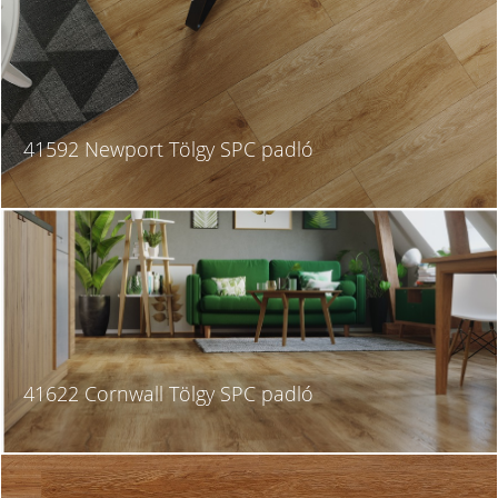
41592 Newport Tölgy SPC padló
41622 Cornwall Tölgy SPC padló