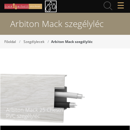
☰
Arbiton Mack szegélyléc
Főoldal
Szegélylecek
Arbiton Mack szegélyléc
Arbiton Mack 25 Chestnut Girona Kábelcsatornás
PVC szegélyléc