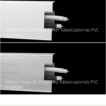
Arbiton Mack 40 Matt Fehér Kábelcsatornás PVC
szegélyléc
Arbiton Mack 41 Világos Alu Kábelcsatornás PVC
szegélyléc