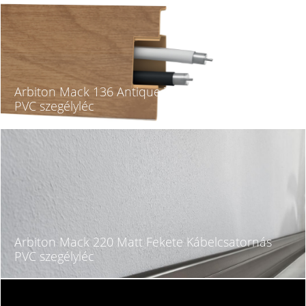
Arbiton Mack 136 Antique Tölgy Kábelcsatornás
PVC szegélyléc
Arbiton Mack 220 Matt Fekete Kábelcsatornás
PVC szegélyléc