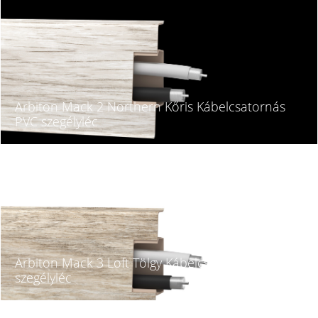
Arbiton Mack 2 Northern Kőris Kábelcsatornás
PVC szegélyléc
Arbiton Mack 3 Loft Tölgy Kábelcsatornás PVC
szegélyléc