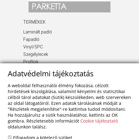
TERMÉKEK
Laminált padló
Fapadló
Vinyl/SPC
Szegélylecek
Profilok
Kiegészítő termékek
Adatvédelmi tájékoztatás
INFORMÁCIÓ
A weboldal felhasználói élmény fokozása, célzott
Rólunk
hirdetések kiszolgálása, valamint kényelmi és statisztikai
célból tárol adatokat (Sütik) készülékeden, web szervereken
Blog
az oldal látogatóiról. Ezen adatok tárolásának módját a
Szolgáltatások
"Részletek megjelenítése"-re kattintva tudod módosítani.
Referenciák
Ha hozzájárulsz a sütik használatához, kattints az OK
Akciók
gombra. Részletesebb információt
Cookie tájékoztató
oldalunkon találsz.
Kapcsolat
Adatvédelem
Elfogadom a kötelező sütiket