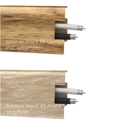
Arbiton Mack 86 Laplant Tölgy Kábelcsatornás
PVC szegélyléc
Arbiton Mack 42 Arena Tölgy Kábelcsatornás PVC
szegélyléc