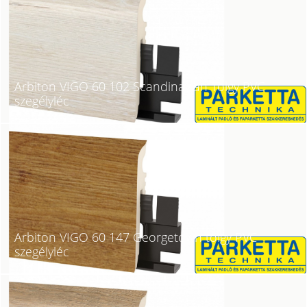
Arbiton VIGO 60 102 Scandinavian Tölgy PVC
szegélyléc
Arbiton VIGO 60 147 Georgetown tölgy PVC
szegélyléc