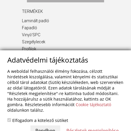
TERMÉKEK
Laminált padló
Fapadló
Vinyl/SPC
Szegélylecek
Profilok
Kiegészítő termékek
Adatvédelmi tájékoztatás
INFORMÁCIÓ
A weboldal felhasználói élmény fokozása, célzott
Rólunk
hirdetések kiszolgálása, valamint kényelmi és statisztikai
célból tárol adatokat (Sütik) készülékeden, web szervereken
Blog
az oldal látogatóiról. Ezen adatok tárolásának módját a
Szolgáltatások
"Részletek megjelenítése"-re kattintva tudod módosítani.
Referenciák
Ha hozzájárulsz a sütik használatához, kattints az OK
Akciók
gombra. Részletesebb információt
Cookie tájékoztató
oldalunkon találsz.
Kapcsolat
Adatvédelem
Elfogadom a kötelező sütiket
Részletek megjelenítése