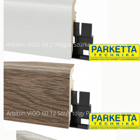
Arbiton VIGO 60 2 Világos Szürke PVC szegélyléc
Arbiton VIGO 60 12 Sötét tölgy PVC szegélyléc