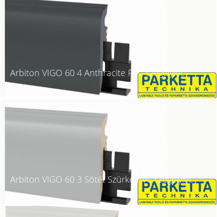
Arbiton VIGO 60 4 Anthracite PVC szegélyléc
Arbiton VIGO 60 3 Sötét Szürke PVC szegélyléc