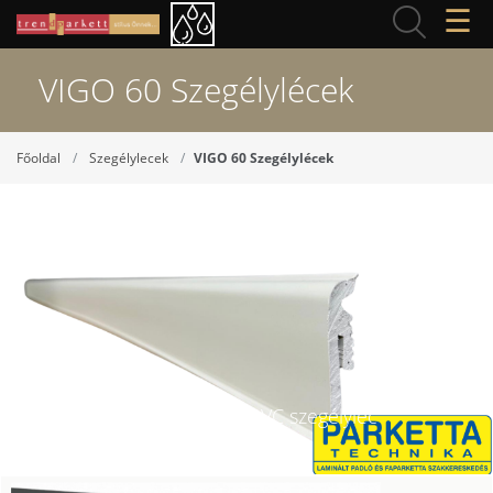
☰
VIGO 60 Szegélylécek
Főoldal
Szegélylecek
VIGO 60 Szegélylécek
Arbiton VIGO 60 1 Fehér PVC szegélyléc