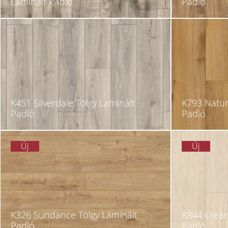
Laminált Padló
Padló
K451 Silverdale Tölgy Laminált
K793 Natura
Padló
Padló
Új
Új
K326 Sundance Tölgy Laminált
K844 Cream
Padló
Padló