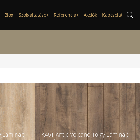
Blog
Szolgáltatások
Referenciák
Akciók
Kapcsolat
y Laminált
K461 Antic Volcano Tölgy Laminált