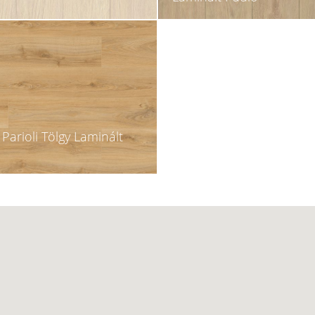
Parioli Tölgy Laminált