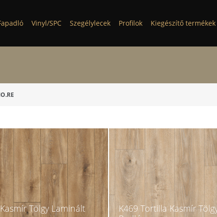
Fapadló
Vinyl/SPC
Szegélylecek
Profilok
Kiegészítő termékek
MO.RE
 Kasmír Tölgy Laminált
K469 Tortilla Kasmír Tölg