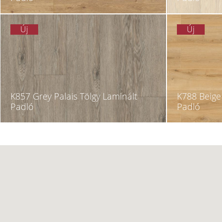
Új
Új
K857 Grey Palais Tölgy Laminált
K788 Beige 
Padló
Padló