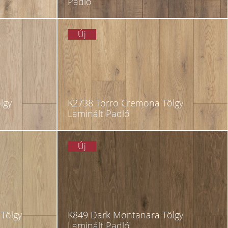
Padló
Új
lgy
K2738 Torro Cremona Tölgy
Laminált Padló
Új
Tölgy
K849 Dark Montanara Tölgy
Laminált Padló