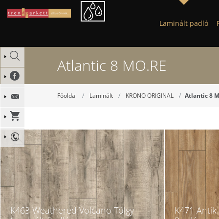
Laminált padló
Atlantic 8 MO.RE
Főoldal
Laminált
KRONO ORIGINAL
Atlantic 8 
K463 Weathered Volcano Tölgy
K471 Antik