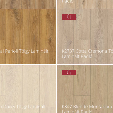
Padló
Új
l Parioli Tölgy Laminált
K2737 Cotta Cremona Tö
Laminált Padló
Új
 Darcy Tölgy Laminált
K847 Blonde Montanara 
Laminált Padló