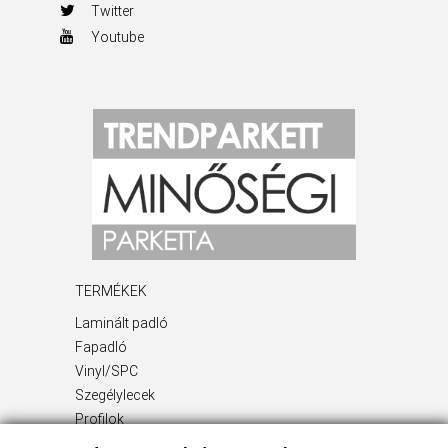
Twitter
Youtube
TERMÉKEK
Laminált padló
Fapadló
Vinyl/SPC
Szegélylecek
Profilok
Kiegészítő termékek