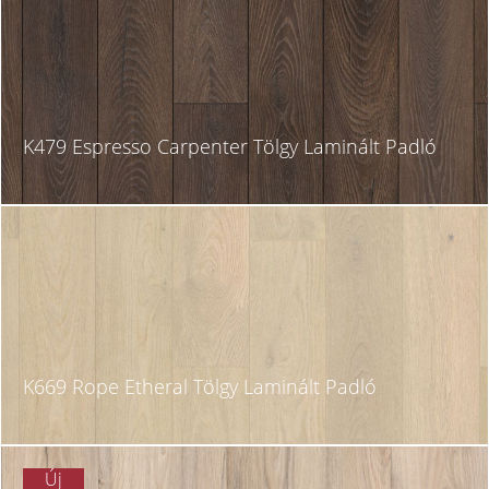
K479 Espresso Carpenter Tölgy Laminált Padló
K669 Rope Etheral Tölgy Laminált Padló
Új