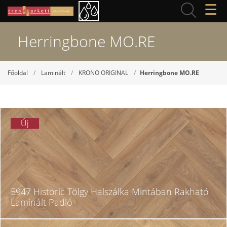
☰
Herringbone MO.RE
Főoldal
Laminált
KRONO ORIGINAL
Herringbone MO.RE
Új
5947 Historic Tölgy Halszálka Mintában Rakható
Laminált Padló