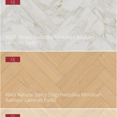
Új
K023 Venato Halszálka Mintában Rakható
Laminált Padló
Új
K843 Natural Darcy Tölgy Halszálka Mintában
Rakható Laminált Padló
Új