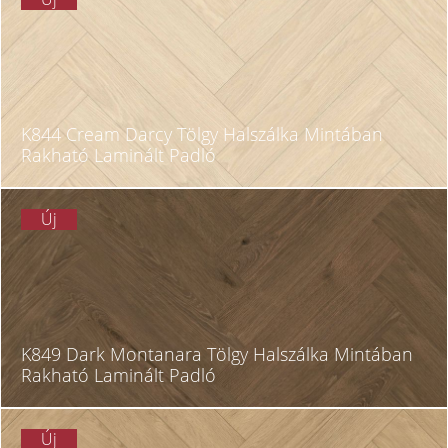
K844 Cream Darcy Tölgy Halszálka Mintában
Rakható Laminált Padló
Új
K849 Dark Montanara Tölgy Halszálka Mintában
Rakható Laminált Padló
Új