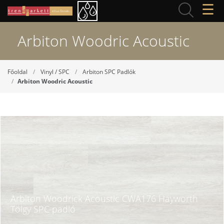
☰
Arbiton Woodric Acoustic
Főoldal
Vinyl / SPC
Arbiton SPC Padlók
Arbiton Woodric Acoustic
Arbiton Woodrick Acoustic CWA176 Hayworth
Tölgy SPC padló