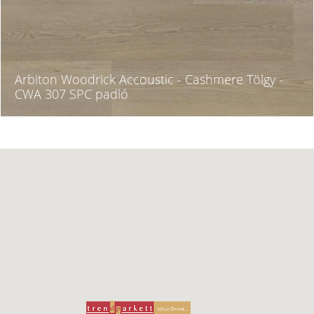
Arbiton Woodrick Accoustic - Cashmere Tölgy -
CWA 307 SPC padló