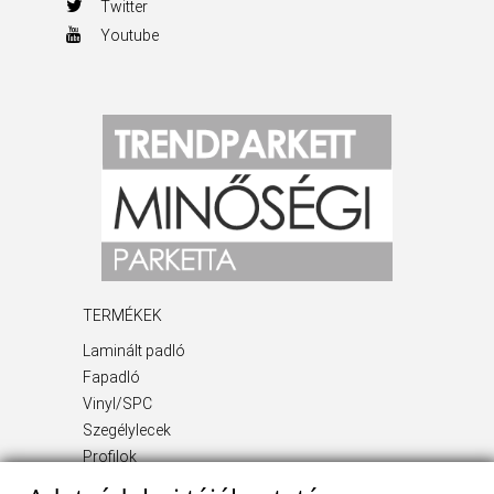
Twitter
Youtube
TERMÉKEK
Laminált padló
Fapadló
Vinyl/SPC
Szegélylecek
Profilok
Kiegészítő termékek