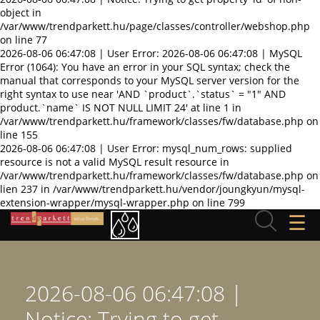
object in
/var/www/trendparkett.hu/page/classes/controller/webshop.php
on line 77
2026-08-06 06:47:08 | User Error: 2026-08-06 06:47:08 | MySQL
Error (1064): You have an error in your SQL syntax; check the
manual that corresponds to your MySQL server version for the
right syntax to use near 'AND `product`.`status` = "1" AND
product.`name` IS NOT NULL LIMIT 24' at line 1 in
/var/www/trendparkett.hu/framework/classes/fw/database.php on
line 155
2026-08-06 06:47:08 | User Error: mysql_num_rows: supplied
resource is not a valid MySQL result resource in
/var/www/trendparkett.hu/framework/classes/fw/database.php on
lien 237 in /var/www/trendparkett.hu/vendor/joungkyun/mysql-
extension-wrapper/mysql-wrapper.php on line 799
☰
2026-08-06 06:47:08 |
Notice: Trying to get