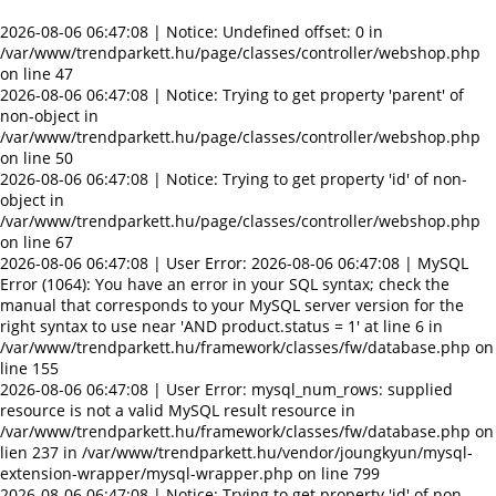
2026-08-06 06:47:08 | Notice: Undefined offset: 0 in
/var/www/trendparkett.hu/page/classes/controller/webshop.php
on line 47
2026-08-06 06:47:08 | Notice: Trying to get property 'parent' of
non-object in
/var/www/trendparkett.hu/page/classes/controller/webshop.php
on line 50
2026-08-06 06:47:08 | Notice: Trying to get property 'id' of non-
object in
/var/www/trendparkett.hu/page/classes/controller/webshop.php
on line 67
2026-08-06 06:47:08 | User Error: 2026-08-06 06:47:08 | MySQL
Error (1064): You have an error in your SQL syntax; check the
manual that corresponds to your MySQL server version for the
right syntax to use near 'AND product.status = 1' at line 6 in
/var/www/trendparkett.hu/framework/classes/fw/database.php on
line 155
2026-08-06 06:47:08 | User Error: mysql_num_rows: supplied
resource is not a valid MySQL result resource in
/var/www/trendparkett.hu/framework/classes/fw/database.php on
lien 237 in /var/www/trendparkett.hu/vendor/joungkyun/mysql-
extension-wrapper/mysql-wrapper.php on line 799
2026-08-06 06:47:08 | Notice: Trying to get property 'id' of non-