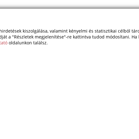
hirdetések kiszolgálása, valamint kényelmi és statisztikai célból tá
dját a "Részletek megjelenítése"-re kattintva tudod módosítani. Ha 
tató
oldalunkon találsz.