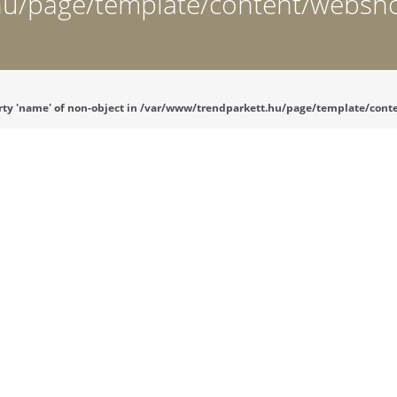
hu/page/template/content/websho
operty 'name' of non-object in /var/www/trendparkett.hu/page/template/con