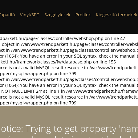
Fapadló
Vinyl/SPC
Szegélylecek
Profilok
Kiegészítő termékek
ndparkett.hu/page/classes/controller/webshop.php on line 47
non-object in /var/www/trendparkett.hu/page/classes/controller/web
bject in /var/www/trendparkett.hu/page/classes/controller/webshop.
or (1064): You have an error in your SQL syntax; check the manual 
arkett.hu/framework/classes/fw/database.php on line 155
rce is not a valid MySQL result resource in /var/www/trendparket
pper/mysql-wrapper.php on line 799
bject in /var/www/trendparkett.hu/page/classes/controller/webshop.
or (1064): You have an error in your SQL syntax; check the manual 
 NOT NULL LIMIT 24' at line 1 in /var/www/trendparkett.hu/framew
rce is not a valid MySQL result resource in /var/www/trendparket
pper/mysql-wrapper.php on line 799
tice: Trying to get property 'nam