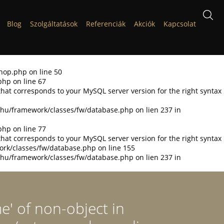
Blog
Szolgáltatások
Referenciák
Akciók
Kapcsolat
shop.php on line 50
php on line 67
that corresponds to your MySQL server version for the right syntax
t.hu/framework/classes/fw/database.php on lien 237 in
php on line 77
that corresponds to your MySQL server version for the right syntax
ork/classes/fw/database.php on line 155
t.hu/framework/classes/fw/database.php on lien 237 in
e' of non-object in