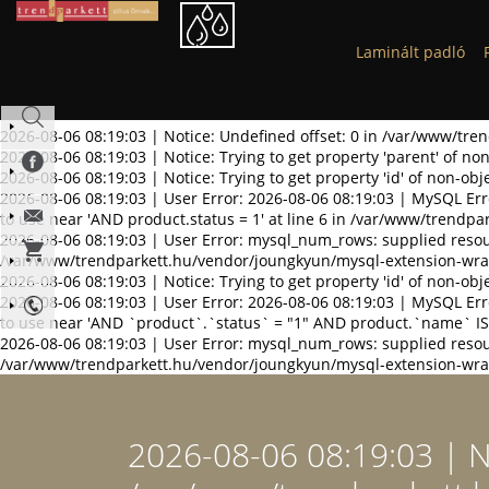
Laminált padló
2026-08-06 08:19:03 | Notice: Undefined offset: 0 in /var/www/tre
2026-08-06 08:19:03 | Notice: Trying to get property 'parent' of 
2026-08-06 08:19:03 | Notice: Trying to get property 'id' of non-o
2026-08-06 08:19:03 | User Error: 2026-08-06 08:19:03 | MySQL Err
to use near 'AND product.status = 1' at line 6 in /var/www/trendp
2026-08-06 08:19:03 | User Error: mysql_num_rows: supplied resou
/var/www/trendparkett.hu/vendor/joungkyun/mysql-extension-wra
2026-08-06 08:19:03 | Notice: Trying to get property 'id' of non-o
2026-08-06 08:19:03 | User Error: 2026-08-06 08:19:03 | MySQL Err
to use near 'AND `product`.`status` = "1" AND product.`name` IS
2026-08-06 08:19:03 | User Error: mysql_num_rows: supplied resou
/var/www/trendparkett.hu/vendor/joungkyun/mysql-extension-wra
2026-08-06 08:19:03 | No