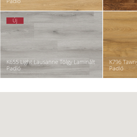
Padló
Új
K655 Light Lausanne Tölgy Laminált
K796 Tawny
Padló
Padló