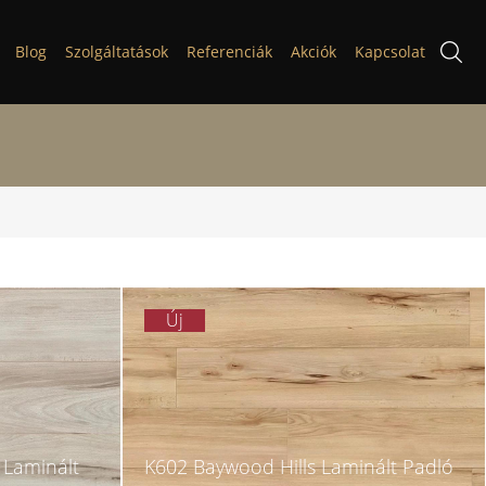
Blog
Szolgáltatások
Referenciák
Akciók
Kapcsolat
Új
 Laminált
K602 Baywood Hills Laminált Padló