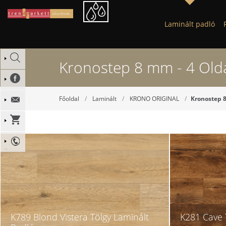
Laminált padló
Kronostep 8 mm - 4 Olda
Főoldal
Laminált
KRONO ORIGINAL
Kronostep 8
K789 Blond Vistera Tölgy Laminált
K281 Cave 