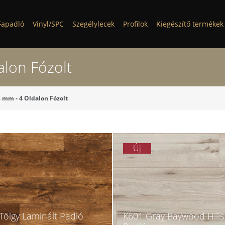
Fapadló
Vinyl/SPC
Szegélylecek
Profilok
Kiegészítő termékek
lon Fózolt
 mm - 4 Oldalon Fózolt
Új
Tölgy Laminált Padló
K601 Gray Baywood Hills