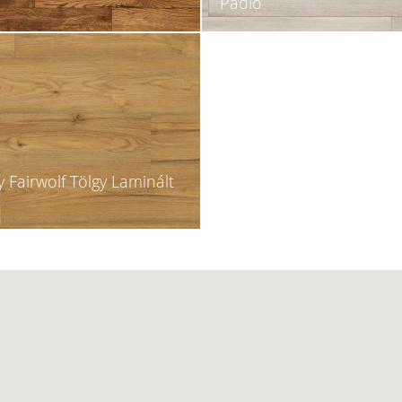
Padló
 Fairwolf Tölgy Laminált