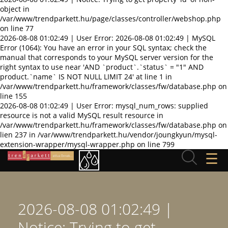
object in
/var/www/trendparkett.hu/page/classes/controller/webshop.php
on line 77
2026-08-08 01:02:49 | User Error: 2026-08-08 01:02:49 | MySQL
Error (1064): You have an error in your SQL syntax; check the
manual that corresponds to your MySQL server version for the
right syntax to use near 'AND `product`.`status` = "1" AND
product.`name` IS NOT NULL LIMIT 24' at line 1 in
/var/www/trendparkett.hu/framework/classes/fw/database.php on
line 155
2026-08-08 01:02:49 | User Error: mysql_num_rows: supplied
resource is not a valid MySQL result resource in
/var/www/trendparkett.hu/framework/classes/fw/database.php on
lien 237 in /var/www/trendparkett.hu/vendor/joungkyun/mysql-
extension-wrapper/mysql-wrapper.php on line 799
☰
2026-08-08 01:02:49 |
Notice: Trying to get