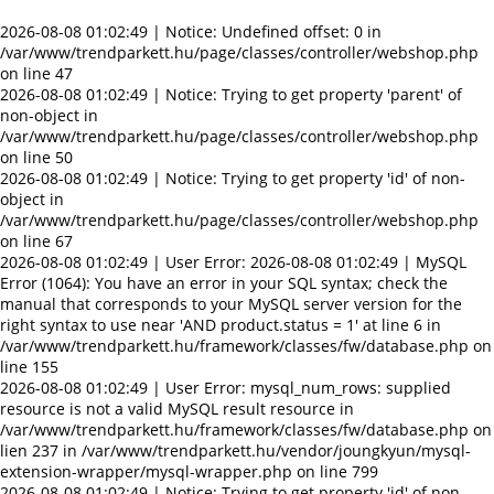
2026-08-08 01:02:49 | Notice: Undefined offset: 0 in
/var/www/trendparkett.hu/page/classes/controller/webshop.php
on line 47
2026-08-08 01:02:49 | Notice: Trying to get property 'parent' of
non-object in
/var/www/trendparkett.hu/page/classes/controller/webshop.php
on line 50
2026-08-08 01:02:49 | Notice: Trying to get property 'id' of non-
object in
/var/www/trendparkett.hu/page/classes/controller/webshop.php
on line 67
2026-08-08 01:02:49 | User Error: 2026-08-08 01:02:49 | MySQL
Error (1064): You have an error in your SQL syntax; check the
manual that corresponds to your MySQL server version for the
right syntax to use near 'AND product.status = 1' at line 6 in
/var/www/trendparkett.hu/framework/classes/fw/database.php on
line 155
2026-08-08 01:02:49 | User Error: mysql_num_rows: supplied
resource is not a valid MySQL result resource in
/var/www/trendparkett.hu/framework/classes/fw/database.php on
lien 237 in /var/www/trendparkett.hu/vendor/joungkyun/mysql-
extension-wrapper/mysql-wrapper.php on line 799
2026-08-08 01:02:49 | Notice: Trying to get property 'id' of non-