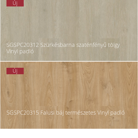
Új
SGSPC20312 Szürkésbarna szaténfényű tölgy
Vinyl padló
Új
SGSPC20315 Falusi báj természetes Vinyl padló