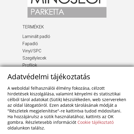
TERMÉKEK
Laminált padló
Fapadló
Vinyl/SPC
Szegélylecek
Profilok
Kiegészítő termékek
Adatvédelmi tájékoztatás
INFORMÁCIÓ
A weboldal felhasználói élmény fokozása, célzott
Rólunk
hirdetések kiszolgálása, valamint kényelmi és statisztikai
célból tárol adatokat (Sütik) készülékeden, web szervereken
Blog
az oldal látogatóiról. Ezen adatok tárolásának módját a
Szolgáltatások
"Részletek megjelenítése"-re kattintva tudod módosítani.
Referenciák
Ha hozzájárulsz a sütik használatához, kattints az OK
Akciók
gombra. Részletesebb információt
Cookie tájékoztató
oldalunkon találsz.
Kapcsolat