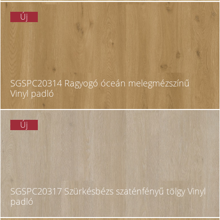
Új
SGSPC20314 Ragyogó óceán melegmézszínű
Vinyl padló
Új
SGSPC20317 Szürkésbézs szaténfényű tölgy Vinyl
padló