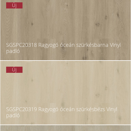
Új
SGSPC20318 Ragyogó óceán szürkésbarna Vinyl
padló
Új
SGSPC20319 Ragyogó óceán szürkésbézs Vinyl
padló