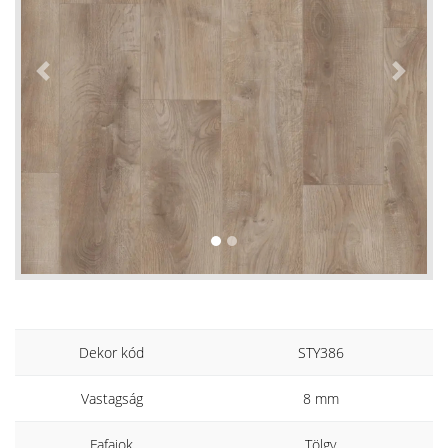
Previous
Next
Dekor kód
STY386
Vastagság
8 mm
Fafajok
Tölgy