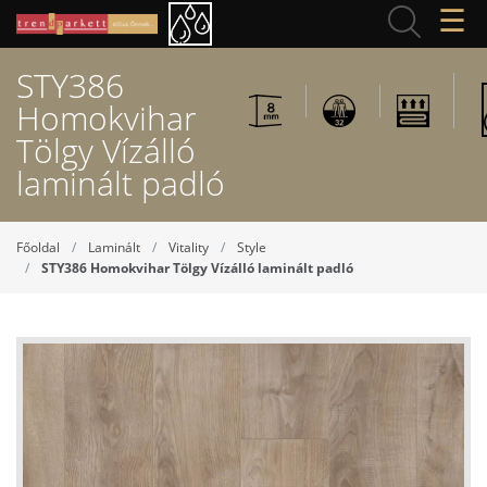
☰
STY386
Homokvihar
Tölgy Vízálló
laminált padló
Főoldal
Laminált
Vitality
Style
STY386 Homokvihar Tölgy Vízálló laminált padló