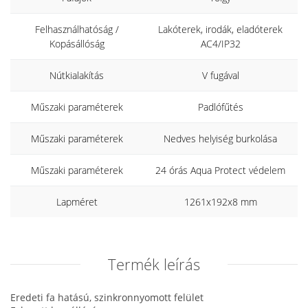
Felhasználhatóság /
Lakóterek, irodák, eladóterek
Kopásállóság
AC4/IP32
Nútkialakítás
V fugával
Műszaki paraméterek
Padlófűtés
Műszaki paraméterek
Nedves helyiség burkolása
Műszaki paraméterek
24 órás Aqua Protect védelem
Lapméret
1261x192x8 mm
Termék leírás
Eredeti fa hatású, szinkronnyomott felület