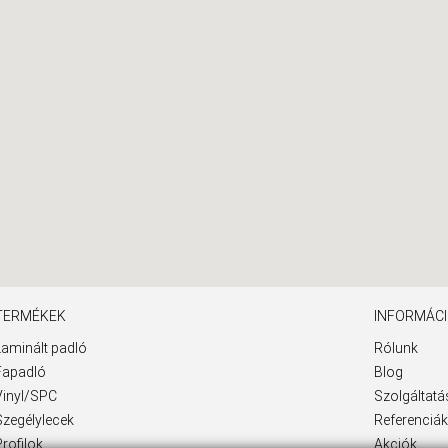
TERMÉKEK
INFORMÁC
Laminált padló
Rólunk
Fapadló
Blog
Vinyl/SPC
Szolgáltat
Szegélylecek
Referenciák
Profilok
Akciók