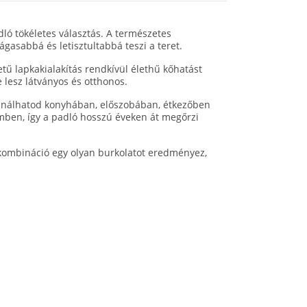
dló tökéletes választás. A természetes
gasabbá és letisztultabbá teszi a teret.
etű lapkakialakítás rendkívül élethű kőhatást
 lesz látványos és otthonos.
asználhatod konyhában, előszobában, étkezőben
emben, így a padló hosszú éveken át megőrzi
 a kombináció egy olyan burkolatot eredményez,