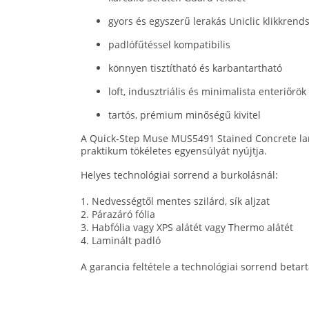
gyors és egyszerű lerakás Uniclic klikkrend
padlófűtéssel kompatibilis
könnyen tisztítható és karbantartható
loft, indusztriális és minimalista enteriőrök
tartós, prémium minőségű kivitel
A Quick-Step Muse MUS5491 Stained Concrete lami
praktikum tökéletes egyensúlyát nyújtja.
Helyes technológiai sorrend a burkolásnál:
1. Nedvességtől mentes szilárd, sík aljzat
2. Párazáró fólia
3. Habfólia vagy XPS alátét vagy Thermo alátét
4. Laminált padló
A garancia feltétele a technológiai sorrend betart