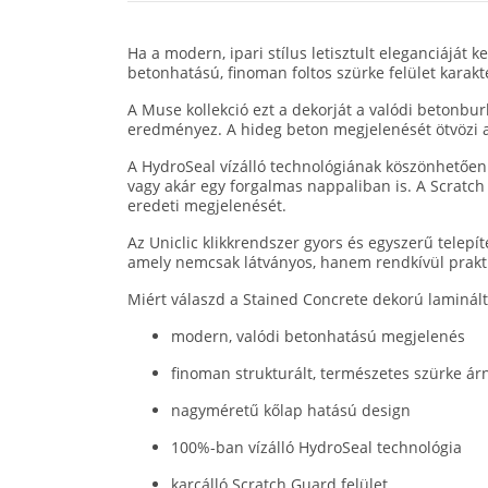
Ha a modern, ipari stílus letisztult eleganciáját
betonhatású, finoman foltos szürke felület karak
A Muse kollekció ezt a dekorját a valódi betonbur
eredményez. A hideg beton megjelenését ötvözi a 
A HydroSeal vízálló technológiának köszönhetően
vagy akár egy forgalmas nappaliban is. A Scratch
eredeti megjelenését.
Az Uniclic klikkrendszer gyors és egyszerű telepí
amely nemcsak látványos, hanem rendkívül praktik
Miért válaszd a Stained Concrete dekorú laminált
modern, valódi betonhatású megjelenés
finoman strukturált, természetes szürke ár
nagyméretű kőlap hatású design
100%-ban vízálló HydroSeal technológia
karcálló Scratch Guard felület