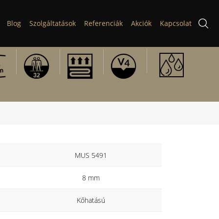
Blog
Szolgáltatások
Referenciák
Akciók
Kapcsolat
MUS 5491
8 mm
Kőhatású