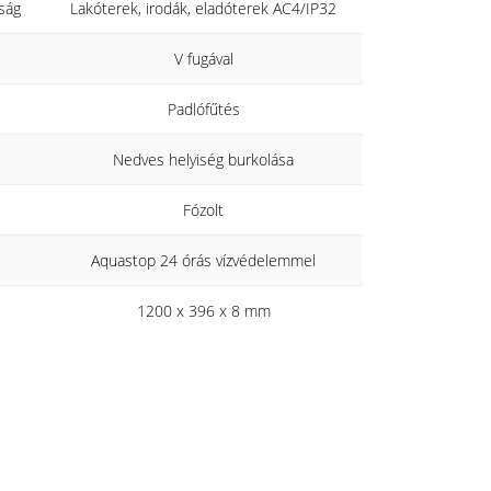
ság
Lakóterek, irodák, eladóterek AC4/IP32
V fugával
Padlófűtés
Nedves helyiség burkolása
Fózolt
Aquastop 24 órás vízvédelemmel
1200 x 396 x 8 mm