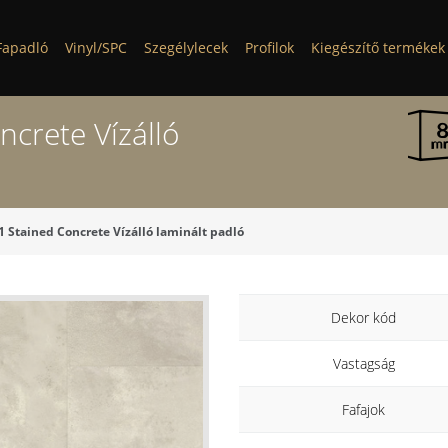
Fapadló
Vinyl/SPC
Szegélylecek
Profilok
Kiegészítő termékek
crete Vízálló
 Stained Concrete Vízálló laminált padló
Dekor kód
Vastagság
Fafajok