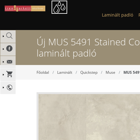
Laminált padló
Új
MUS 5491 Stained Con
laminált padló
Főoldal
Laminált
Quickstep
Muse
MUS 5491