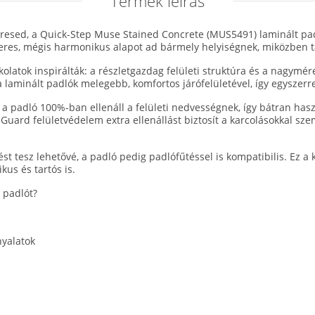
Termék leírás
 keresed, a Quick-Step Muse Stained Concrete (MUS5491) laminált pa
teres, mégis harmonikus alapot ad bármely helyiségnek, miközben tá
kolatok inspirálták: a részletgazdag felületi struktúra és a nagymér
laminált padlók melegebb, komfortos járófelületével, így egyszerre
 a padló 100%-ban ellenáll a felületi nedvességnek, így bátran h
 Guard felületvédelem extra ellenállást biztosít a karcolásokkal sz
tést tesz lehetővé, a padló pedig padlófűtéssel is kompatibilis. Ez
us és tartós is.
 padlót?
nyalatok