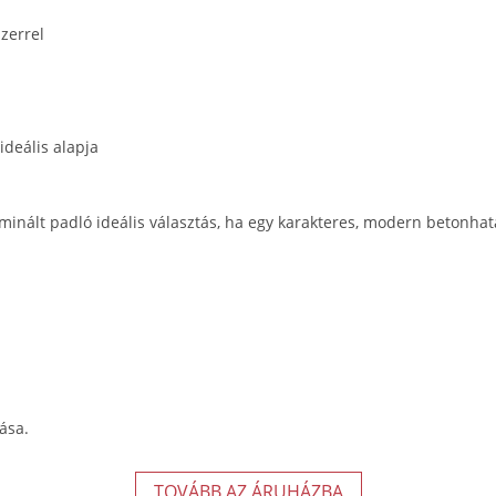
szerrel
 ideális alapja
nált padló ideális választás, ha egy karakteres, modern betonhatá
ása.
TOVÁBB AZ ÁRUHÁZBA