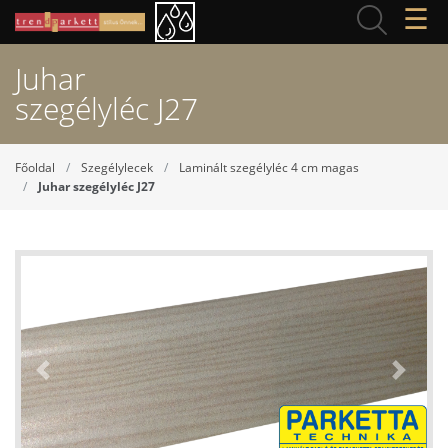
☰
Juhar
szegélyléc J27
Főoldal
Szegélylecek
Laminált szegélyléc 4 cm magas
Juhar szegélyléc J27
Previous
Next