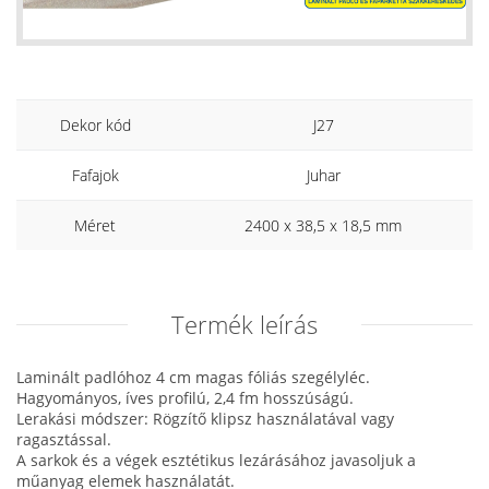
Dekor kód
J27
Fafajok
Juhar
Méret
2400 x 38,5 x 18,5 mm
Termék leírás
Laminált padlóhoz 4 cm magas fóliás szegélyléc.
Hagyományos, íves profilú, 2,4 fm hosszúságú.
Lerakási módszer: Rögzítő klipsz használatával vagy
ragasztással.
A sarkok és a végek esztétikus lezárásához javasoljuk a
műanyag elemek használatát.