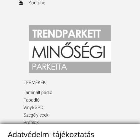
Youtube
TERMÉKEK
Laminált padló
Fapadló
Vinyl/SPC
Szegélylecek
Profilok
Kiegészítő termékek
Adatvédelmi tájékoztatás