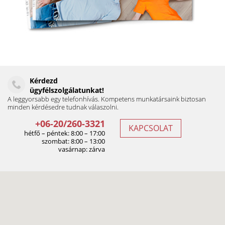
Kérdezd
ügyfélszolgálatunkat!
A leggyorsabb egy telefonhívás. Kompetens munkatársaink biztosan
minden kérdésedre tudnak válaszolni.
+06-20/260-3321
KAPCSOLAT
hétfő – péntek: 8:00 – 17:00
szombat: 8:00 – 13:00
vasárnap: zárva